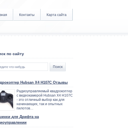
вная
Контакты
Карта сайта
ск по сайту
дрокоптер Hubsan X4 H107C Отзывы
Радиоуправляемый квадрокоптер
с видеокамерой Hubsan X4 H107C
- это отличный выбор как для
начинающих, так и опытных
пилотов…
инки для Дрифта на
иоуправлении