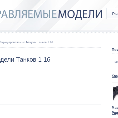
Гла
Радиоуправляемые Модели Танков 1 16
Пои
ели Танков 1 16
Ква
Маш
Рад