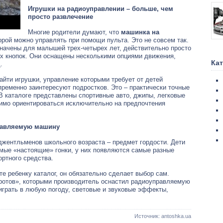
Игрушки на радиоуправлении – больше, чем
просто развлечение
Многие родители думают, что
машинка на
орой можно управлять при помощи пульта. Это не совсем так.
начены для малышей трех-четырех лет, действительно просто
х кнопок. Они оснащены несколькими опциями движения,
Ка
.
айти игрушки, управление которыми требует от детей
ременно заинтересуют подростков. Это – практически точные
В каталоге представлены спортивные авто, джипы, легковые
димо ориентироваться исключительно на предпочтения
равляемую машину
жентльменов школьного возраста – предмет гордости. Дети
мые «настоящие» гонки, у них появляются самые разные
ртного средства.
е ребенку каталог, он обязательно сделает выбор сам.
оротов», которыми производитель оснастил радиоуправляемую
играть в любую погоду, световые и звуковые эффекты,
Источник: antoshka.ua