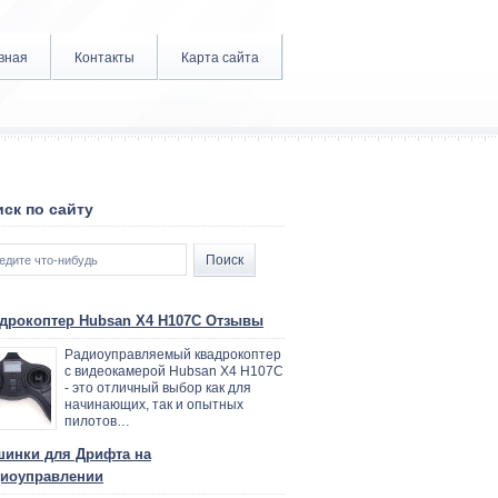
вная
Контакты
Карта сайта
ск по сайту
дрокоптер Hubsan X4 H107C Отзывы
Радиоуправляемый квадрокоптер
с видеокамерой Hubsan X4 H107C
- это отличный выбор как для
начинающих, так и опытных
пилотов…
инки для Дрифта на
иоуправлении