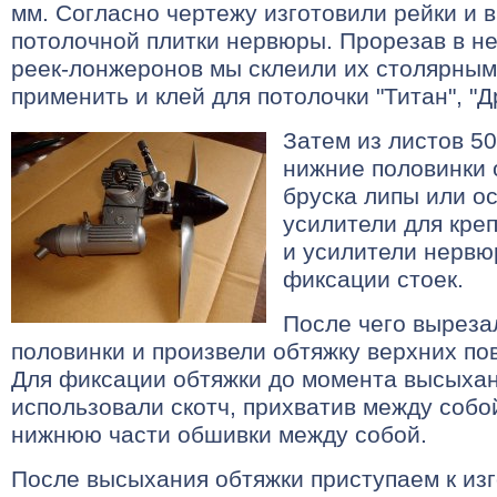
мм. Согласно чертежу изготовили рейки и 
потолочной плитки нервюры. Прорезав в н
реек-лонжеронов мы склеили их столярным
применить и клей для потолочки "Титан", "Дра
Затем из листов 5
нижние половинки 
бруска липы или о
усилители для кре
и усилители нервю
фиксации стоек.
После чего выреза
половинки и произвели обтяжку верхних по
Для фиксации обтяжки до момента высыха
использовали скотч, прихватив между соб
нижнюю части обшивки между собой.
После высыхания обтяжки приступаем к из