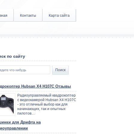
вная
Контакты
Карта сайта
ск по сайту
дрокоптер Hubsan X4 H107C Отзывы
Радиоуправляемый квадрокоптер
с видеокамерой Hubsan X4 H107C
- это отличный выбор как для
начинающих, так и опытных
пилотов…
инки для Дрифта на
иоуправлении