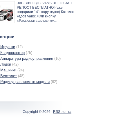
ЗАБЕРИ КЕДЫ VANS ВСЕГО ЗА 1
РЕПОСТ БЕСПЛАТНО! (уже
подарили 141 пару кедов) Каталог
кедов Vans: Жми кнопку
«Рассказать друзьям»…
тегории
Игрушки
(12)
Квадрокоптер
(75)
Аппаратура радиоуправления
(10)
Лодки
(42)
Машинки
(24)
Вертолет
(48)
Радиоуправляемые модели
(62)
Copyright ©
2026 |
RSS-лента