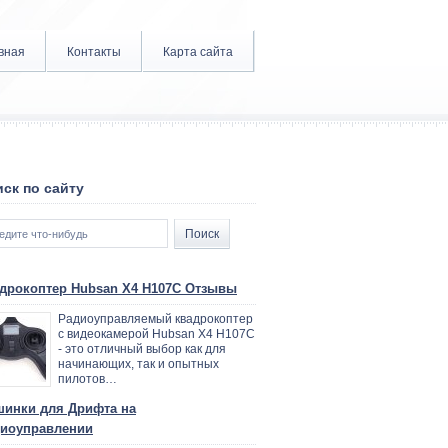
вная
Контакты
Карта сайта
ск по сайту
дрокоптер Hubsan X4 H107C Отзывы
Радиоуправляемый квадрокоптер
с видеокамерой Hubsan X4 H107C
- это отличный выбор как для
начинающих, так и опытных
пилотов…
инки для Дрифта на
иоуправлении